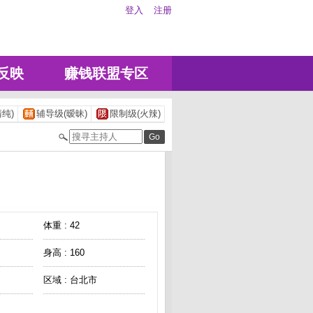
登入
注册
反映
赚钱联盟专区
纯)
辅导级(暧昧)
限制级(火辣)
体重 : 42
身高 : 160
区域 : 台北市