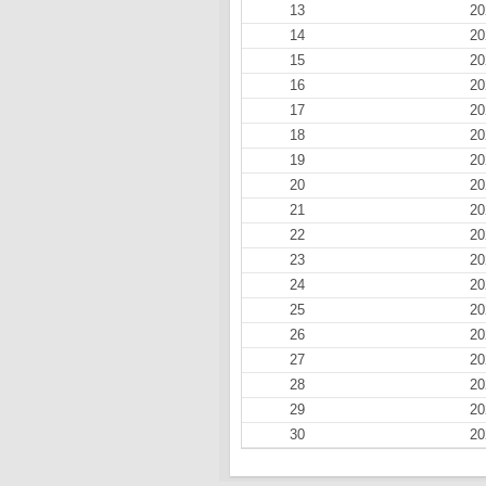
13
20
14
20
15
20
16
20
17
20
18
20
19
20
20
20
21
20
22
20
23
20
24
20
25
20
26
20
27
20
28
20
29
20
30
20