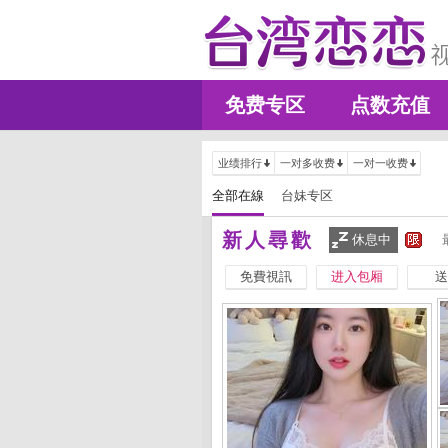
免费专区
点数充值
业绩排行
一对多收费
一对一收费
全部在線
台妹专区
新人尋歡
休息中
免費視訊
进入包厢
送