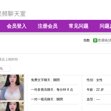
会员登入
注册会员
常见问题
问题
指数
普通级(清
最近上线时间 :
礼
免费文字聊天 :
關閉
性别 : 女性
一对多视讯聊天 :
每分钟 8 点
年龄 : 22 岁
一对一视讯聊天 :
關閉
血型 : ----